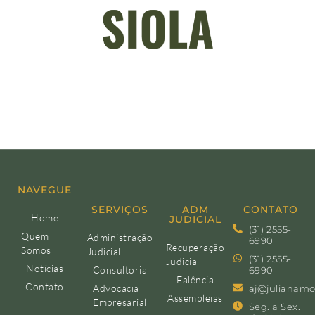
NAVEGUE
SERVIÇOS
ADM
CONTATO
Home
JUDICIAL
(31) 2555-
Quem
Administração
6990
Recuperação
Somos
Judicial
(31) 2555-
Judicial
Notícias
Consultoria
6990
Falência
Contato
Advocacia
aj@julianamo
Assembleias
Empresarial
Seg. a Sex.