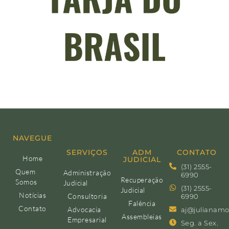
NAVEGUE
SERVIÇOS
ADM
CONTATO
Home
JUDICIAL
(31) 2555-
Quem
Administração
6990
Recuperação
Somos
Judicial
(31) 2555-
Judicial
Notícias
Consultoria
6990
Falência
Contato
Advocacia
aj@julianamo
Assembleias
Empresarial
Seg. a Sex.