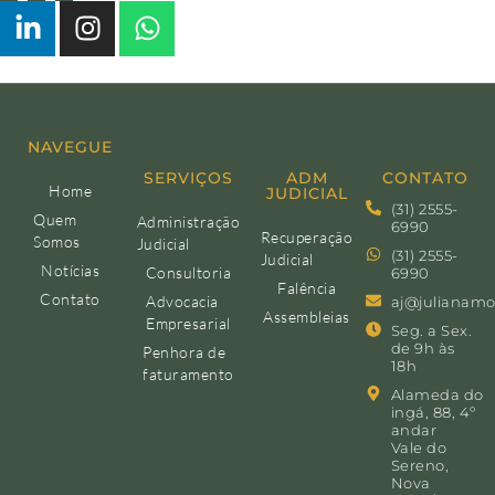
NAVEGUE
SERVIÇOS
ADM
CONTATO
Home
JUDICIAL
(31) 2555-
Quem
Administração
6990
Recuperação
Somos
Judicial
(31) 2555-
Judicial
Notícias
Consultoria
6990
Falência
Contato
Advocacia
aj@julianamo
Assembleias
Empresarial
Seg. a Sex.
de 9h às
Penhora de
18h
faturamento
Alameda do
ingá, 88, 4º
andar
Vale do
Sereno,
Nova