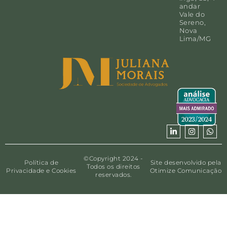
andar
Vale do
Sereno,
Nova
Lima/MG
©Copyright 2024 -
Política de
Site desenvolvido pela
Todos os direitos
Privacidade e Cookies
Otimize Comunicação
reservados.