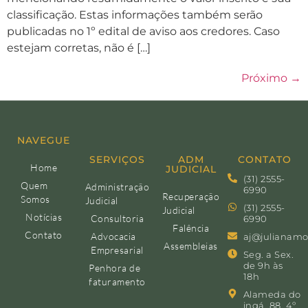
classificação. Estas informações também serão
publicadas no 1º edital de aviso aos credores. Caso
estejam corretas, não é […]
Próximo
→
NAVEGUE
SERVIÇOS
ADM
CONTATO
Home
JUDICIAL
(31) 2555-
Quem
Administração
6990
Recuperação
Somos
Judicial
(31) 2555-
Judicial
Notícias
Consultoria
6990
Falência
Contato
Advocacia
aj@julianamo
Assembleias
Empresarial
Seg. a Sex.
de 9h às
Penhora de
18h
faturamento
Alameda do
ingá, 88, 4º